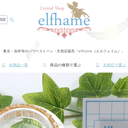
指定
東京・吉祥寺のパワーストーン・天然石販売「elfhame（エルフェイム）」
全商品一覧
商品の種類で選ぶ
天然石で選ぶ