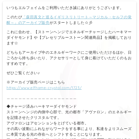
いつもエルフェイムをご利用いただき誠にありがとうございます。
このたび
「森田真文と巡るイギリスリトリート～マジカル・セルフの覚
醒～」のアーカイブ販売
がスタートしました☆彡
これに合わせ、【ストーンヘンジでエネルギーチャージしたハーキマー
ダイヤモンド】や【プレセリブルーストーン関連商品】を掲載しており
ます☆
どちらもアーカイブ中のエネルギーワークにご使用いただけるほか、日
ごろから持ち歩いたり、アクセサリーとして身に着けていただくのもお
すすめです。
ぜひご覧ください♪
※アーカイブ販売ページはこちら
https://www.elfhame-crystal.com/1723/
＿＿＿＿＿＿＿＿＿＿＿＿＿＿＿＿＿＿
◆チャージ済みハーキマーダイヤモンド
ストーンヘンジの内側中心部で、光の都市「アヴァロン」のエネルギー
を記憶させたクリスタルです。
アヴァロンはアセンションをとげている都市。
その高い波動にふれながらワークをする事により、私達をよりスムーズ
に本質である光の存在へとシフトすることになります。