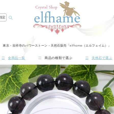
指定
東京・吉祥寺のパワーストーン・天然石販売「elfhame（エルフェイム）」
全商品一覧
商品の種類で選ぶ
天然石で選ぶ