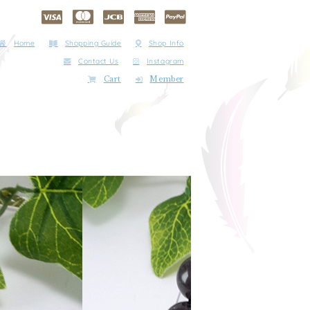
Home
Shopping Guide
Shop Info
Contact Us
Instagram
Cart
Member