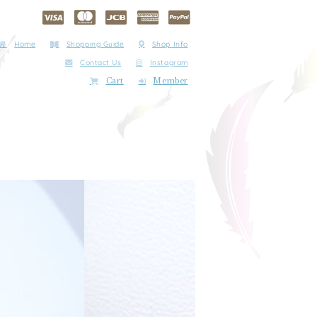
Home
Shopping Guide
Shop Info
Contact Us
Instagram
Cart
Member