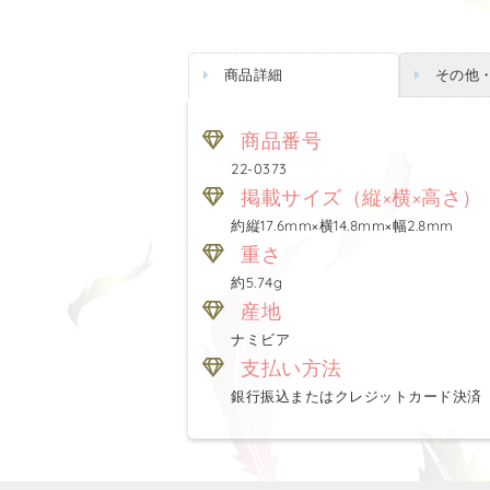
商品詳細
その他
商品番号
22-0373
掲載サイズ（縦×横×高さ）
約縦17.6mm×横14.8mm×幅2.8mm
重さ
約5.74g
産地
ナミビア
支払い方法
銀行振込またはクレジットカード決済