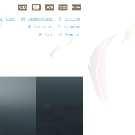
Home
Shopping Guide
Shop Info
Contact Us
Instagram
Cart
Member