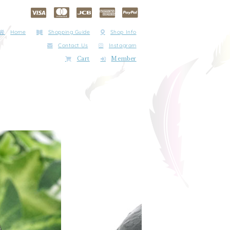
Home
Shopping Guide
Shop Info
Contact Us
Instagram
Cart
Member