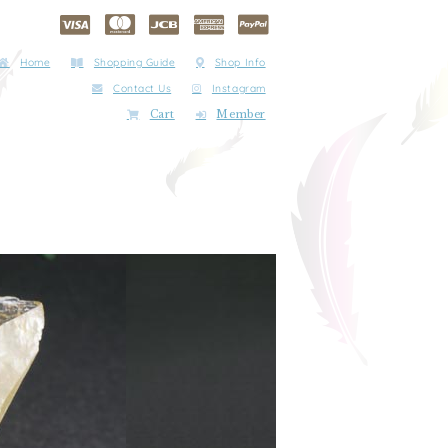
Home
Shopping Guide
Shop Info
Contact Us
Instagram
Cart
Member