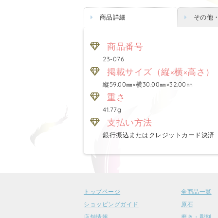
商品詳細
その他
商品番号
23-076
掲載サイズ（縦×横×高さ）
縦59.00㎜×横30.00㎜×32.00㎜
重さ
41.77g
支払い方法
銀行振込またはクレジットカード決済
トップページ
全商品一覧
ショッピングガイド
原石
店舗情報
磨き・彫刻