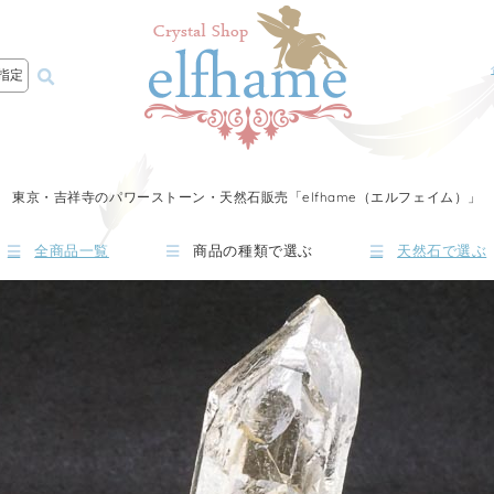
指定
東京・吉祥寺のパワーストーン・天然石販売「elfhame（エルフェイム）」
全商品一覧
商品の種類で選ぶ
天然石で選ぶ