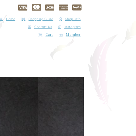
Home
Shopping Guide
Shop Info
Contact Us
Instagram
Cart
Member