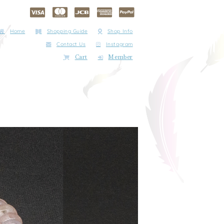
Home
Shopping Guide
Shop Info
Contact Us
Instagram
Cart
Member