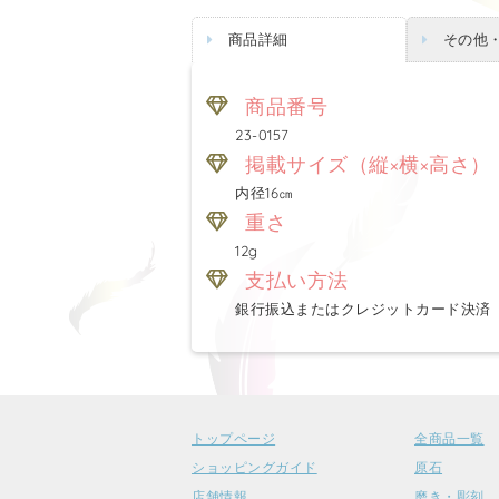
商品詳細
その他
商品番号
23-0157
掲載サイズ（縦×横×高さ）
内径16㎝
重さ
12g
支払い方法
銀行振込またはクレジットカード決済
トップページ
全商品一覧
ショッピングガイド
原石
店舗情報
磨き・彫刻