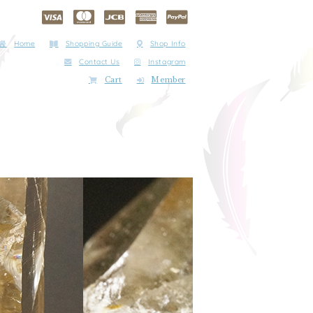
Home
Shopping Guide
Shop Info
Contact Us
Instagram
Cart
Member