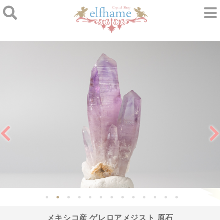
メキシコ産 ゲレロアメジスト 原石