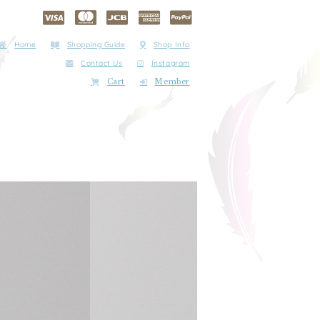
Home
Shopping Guide
Shop Info
Contact Us
Instagram
Cart
Member