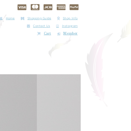
Home
Shopping Guide
Shop Info
Contact Us
Instagram
Cart
Member