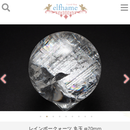
レインボークォーツ 丸玉 φ70mm