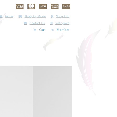
Home
Shopping Guide
Shop Info
Contact Us
Instagram
Cart
Member