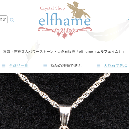
指定
東京・吉祥寺のパワーストーン・天然石販売「elfhame（エルフェイム）」
全商品一覧
商品の種類で選ぶ
天然石で選ぶ