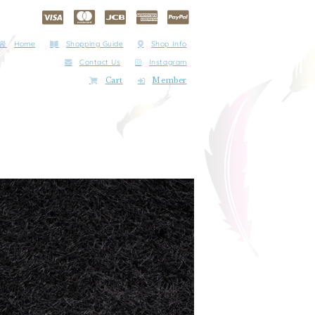
Home
Shopping Guide
Shop Info
Contact Us
Instagram
Cart
Member