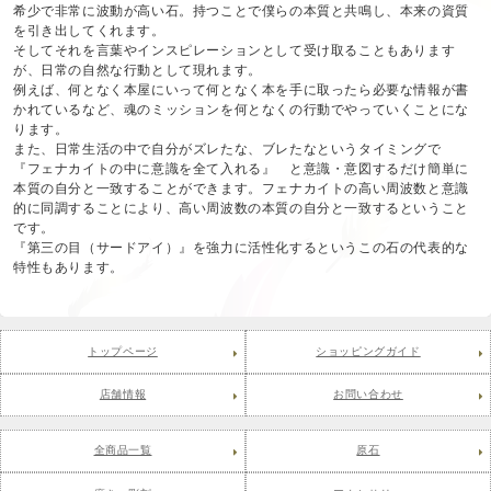
希少で非常に波動が高い石。持つことで僕らの本質と共鳴し、本来の資質
を引き出してくれます。
そしてそれを言葉やインスピレーションとして受け取ることもあります
が、日常の自然な行動として現れます。
例えば、何となく本屋にいって何となく本を手に取ったら必要な情報が書
かれているなど、魂のミッションを何となくの行動でやっていくことにな
ります。
また、日常生活の中で自分がズレたな、ブレたなというタイミングで
『フェナカイトの中に意識を全て入れる』 と意識・意図するだけ簡単に
本質の自分と一致することができます。フェナカイトの高い周波数と意識
的に同調することにより、高い周波数の本質の自分と一致するということ
です。
『第三の目（サードアイ）』を強力に活性化するというこの石の代表的な
特性もあります。
トップページ
ショッピングガイド
店舗情報
お問い合わせ
全商品一覧
原石