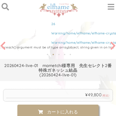
26
Warning
/home/elfhame/elfhame-crysta
Warning
/home/elfhame/elfhame-crysta
: foreach() argument must be of type array|object, string given in
on line
20260424-live-01 mametchi様専用 先生セレクト2番
特殊ガネッシュ結晶
(20260424-live-01)
¥49,800
(税込)
カートに入れる