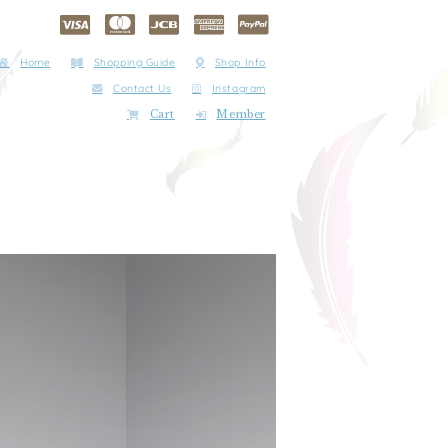
Home
Shopping Guide
Shop Info
Contact Us
Instagram
Cart
Member