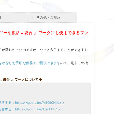
細
その他・ご注意
ルギーを復活→統合 』ワークにも使用できるファ
手が難しかったのですが、やっと入手することができまし
をかなりお手頃な価格でご提供できます
ので、是非この機
→統合 』ワークについて◆
復活する：
https://youtu.be/V5O10NjNz-k
統合する：
https://youtu.be/fzmFPt51SaE