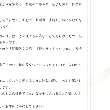
繋がりを強める、特定のエネルギーをより強力に作用す
とで『行動力、進む力、判断力、決断力、迷いがなくな
れます。
活の炎』は、その炎で包み込むことであらゆるもの・あ
ルギーです。
とれた人間関係を復活、才能やサイキックな能力を復活
作用させたい時に役立つクリスタルですので、以前から
。
ェニックスと共鳴するように波動の高いものをお選びし
ります。
ものをこの価格ではなかなか手に入れることが難しいと
うぞお早めに手にして下さい☆