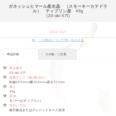
ガネッシュヒマール産水晶 （スモーキーカテドラ
ル） ティプリン産 49g
(20-aki-571)
SOLD OUT
この商品について問い合わせる
商品詳細
その他・ご注意
商品番号
20-aki-571
掲載サイズ（縦×横×高さ）
約縦20.5mm×横26.5mm×高さ72.1mm
重さ
49g
産地
ネパール(ティプリン)
支払い方法
銀行振込またはクレジットカード決済