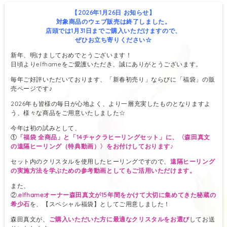
【2026年1月26日 お知らせ】
対象商品のウェブ販売は終了しました。
店頭では1月31日までご購入いただけますので、
ぜひお立ち寄りください☆
新年、明けましておめでとうございます！
日頃よりelfhameをご愛護いただき、誠にありがとうございます。
毎年ご好評いただいております、「新春初売り」ならびに「福袋」の販
売ページです♪
2026年も皆様の毎日が心地よく、より一層充実したものとなりますよ
う、様々な商品をご用意いたしました☆
今年は初の試みとして、
①
「福袋 全商品」と「14チャクラヒーリングセット」に、〈森田真文
の遠隔ヒーリング（特典動画）〉をお付けしております♪
セット内のクリスタルを使用したヒーリングですので、
遠隔ヒーリング
の実施方法を学ぶための参考動画としてもご活用いただけます。
また、
②
.elfhameオーナー森田真文が15年間をかけて大切に集めてきた秘蔵の
希少石
を、【スペシャル福袋】としてご用意しました！
森田真文が、
ご購入いただいた方に最適なクリスタルをお選び
してお送