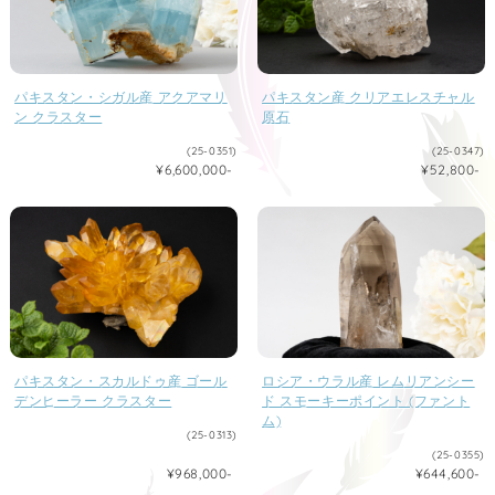
パキスタン・シガル産 アクアマリ
パキスタン産 クリアエレスチャル
ン クラスター
原石
(25-0351)
(25-0347)
¥6,600,000-
¥52,800-
パキスタン・スカルドゥ産 ゴール
ロシア・ウラル産 レムリアンシー
デンヒーラー クラスター
ド スモーキーポイント (ファント
ム)
(25-0313)
(25-0355)
¥968,000-
¥644,600-