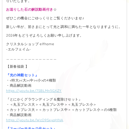
りいたします。
お送りした石の解説動画付き
☆
ぜひこの機会にごゆっくりとご覧くださいませ♪
新しい年が、皆さまにとって光と調和に満ちた一年となりますように。
2026年もどうぞよろしくお願い申し上げます。
クリスタルショップ elfhame
-エルフェイム-
＿＿＿＿＿＿＿＿＿＿＿＿＿＿
【新春福袋 】
『光の神殿セット』
・<特大><大><中><小>の4種類
・商品解説動画
https://youtu.be/7SBLMn5GXZY
『とにかくグラウンディング＆魔除けセット』
・＜丸玉ブレス大＞＜丸玉ブレス中＞＜丸玉ブレス小＞
＜カットブレス大＞＜カットブレス中＞＜カットブレス小＞の6種類
・商品解説動画
https://youtu.be/WcO9SxyqHNA
『スーパーサチャロ化セット』