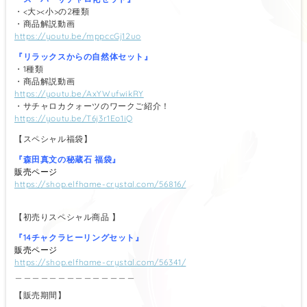
・<大><小>の2種類
・商品解説動画
https://youtu.be/mppccGj12uo
『リラックスからの自然体セット』
・1種類
・商品解説動画
https://youtu.be/AxYWufwikRY
・サチャロカクォーツのワークご紹介！
https://youtu.be/T6j3r1Eo1iQ
【スペシャル福袋】
『森田真文の秘蔵石 福袋』
販売ページ
https://shop.elfhame-crystal.com/56816/
【初売りスペシャル商品 】
『14チャクラヒーリングセット』
販売ページ
https://shop.elfhame-crystal.com/56341/
＿＿＿＿＿＿＿＿＿＿＿＿＿＿
【販売期間】