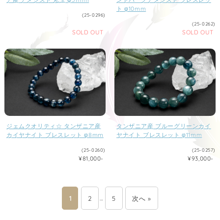
ト φ10mm
(25-0296)
(25-0262)
SOLD OUT
SOLD OUT
ジェムクオリティ☆ タンザニア産
タンザニア産 ブルーグリーンカイ
カイヤナイト ブレスレット φ8mm
ヤナイト ブレスレット φ11mm
(25-0260)
(25-0257)
¥81,000-
¥93,000-
1
2
…
5
次へ »