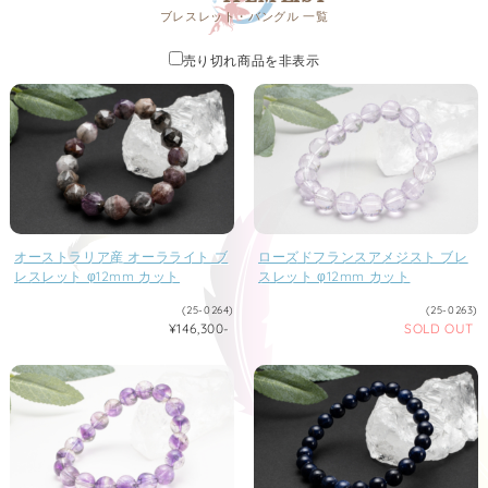
ブレスレット・バングル 一覧
売り切れ商品を非表示
オーストラリア産 オーラライト ブ
ローズドフランスアメジスト ブレ
レスレット φ12mm カット
スレット φ12mm カット
(25-0264)
(25-0263)
¥146,300-
SOLD OUT