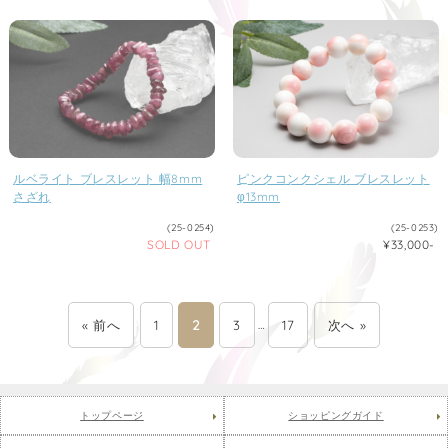
ルベライト ブレスレット 幅8mm
ピンクコンクシェル ブレスレット
さざれ
φ13mm
(25-0254)
(25-0253)
SOLD OUT
¥33,000-
« 前へ
1
2
3
…
17
次へ »
トップページ
ショッピングガイド