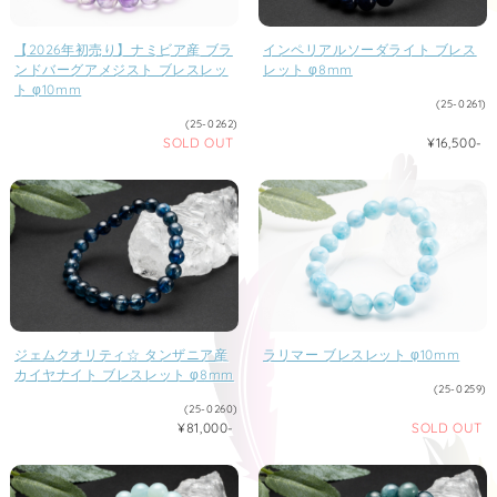
【2026年初売り】ナミビア産 ブラ
インペリアルソーダライト ブレス
ンドバーグアメジスト ブレスレッ
レット φ8mm
ト φ10mm
(25-0261)
(25-0262)
SOLD OUT
¥16,500-
ジェムクオリティ☆ タンザニア産
ラリマー ブレスレット φ10mm
カイヤナイト ブレスレット φ8mm
(25-0259)
(25-0260)
¥81,000-
SOLD OUT