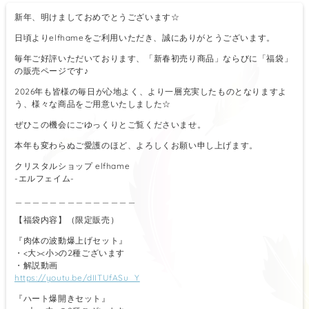
新年、明けましておめでとうございます☆
日頃よりelfhameをご利用いただき、誠にありがとうございます。
毎年ご好評いただいております、「新春初売り商品」ならびに「福袋」
の販売ページです♪
2026年も皆様の毎日が心地よく、より一層充実したものとなりますよ
う、様々な商品をご用意いたしました☆
ぜひこの機会にごゆっくりとご覧くださいませ。
本年も変わらぬご愛護のほど、よろしくお願い申し上げます。
クリスタルショップ elfhame
-エルフェイム-
＿＿＿＿＿＿＿＿＿＿＿＿＿＿
【福袋内容】（限定販売）
『肉体の波動爆上げセット』
・<大><小>の2種ございます
・解説動画
https://youtu.be/dIITUfASu_Y
『ハート爆開きセット』