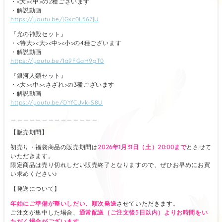
・<大><中>の2種ございます
・解説動画
https://youtu.be/jGxc0L567jU
『光の神殿セット』
・<特大><大><中><小>の4種ございます
・解説動画
https://youtu.be/1a9FGaH9gT0
『銀河人類セット』
・<大><中><さざれ>の3種ございます
・解説動画
https://youtu.be/OYfCJvk-S8U
＿＿＿＿＿＿＿＿＿＿＿＿＿＿
【販売期間】
初売り・福袋商品の販売期間は
2026年1月31日（土）20:00まで
とさせて
いただきます。
限定商品は売り切れしだい販売終了となりますので、ぜひお早めにお買
い求めください♪
【発送について】
年始にご準備が整いしだい、順次発送
させていただきます。
ご注文が集中した場合、
通常配送（ご注文後5日以内）よりお時間をい
ただく場合がございます。