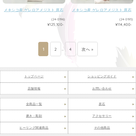
メキシコ産 ゲレロアメジスト 原石
メキシコ産 ゲレロアメジスト 原石
(24-0196)
(24-0195)
¥125,100-
¥114,400-
1
2
…
4
次へ »
トップページ
ショッピングガイド
店舗情報
お問い合わせ
全商品一覧
原石
磨き・彫刻
アクセサリー
ヒーリング関連商品
その他商品