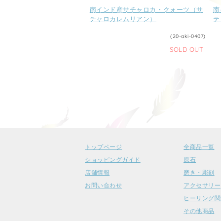
南インド産サチャロカ・クォーツ（サ
南
チャロカレムリアン）
テ
(20-aki-0407)
SOLD OUT
トップページ
全商品一覧
ショッピングガイド
原石
店舗情報
磨き・彫刻
お問い合わせ
アクセサリー
ヒーリング関
その他商品