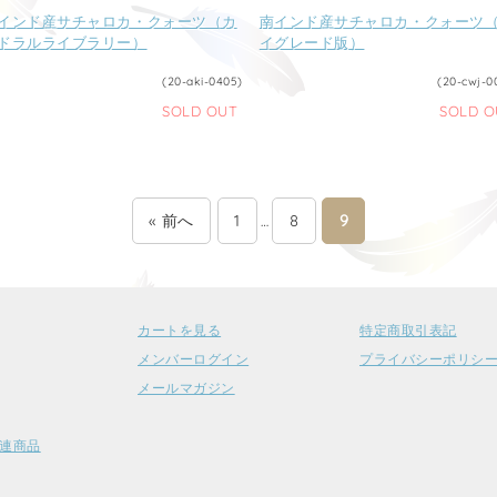
インド産サチャロカ・クォーツ（カ
南インド産サチャロカ・クォーツ
ドラルライブラリー）
イグレード版）
(20-aki-0405)
(20-cwj-0
SOLD OUT
SOLD O
« 前へ
1
8
9
…
カートを見る
特定商取引表記
メンバーログイン
プライバシーポリシ
メールマガジン
連商品