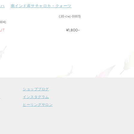
（ハ
南インド産サチャロカ・クォーツ
(20-cwj-0003)
004)
UT
¥1,800-
ショップブログ
ー
インスタグラム
ヒーリングサロン